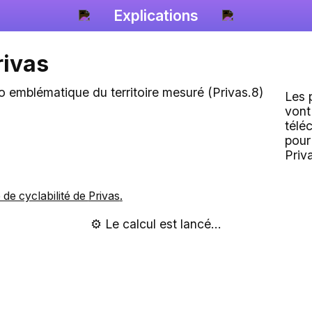
Explications
rivas
Les 
vont
télé
pour
Priv
e de cyclabilité de
Privas
.
⚙️ Le calcul est lancé...