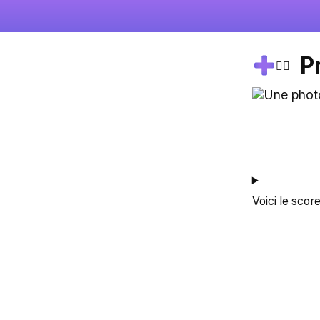
P
🚴‍♂️
Voici le scor