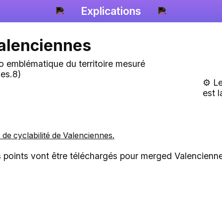
Explications
alenciennes
⚙️ L
est l
e de cyclabilité de
Valenciennes
.
 points vont être téléchargés pour merged Valencienn