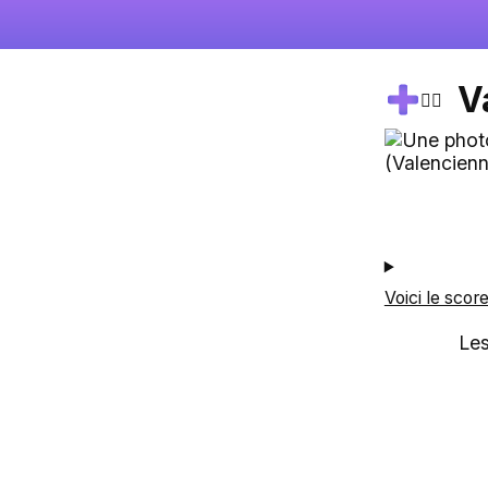
V
🚴‍♂️
Voici le scor
Les