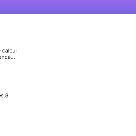
e calcul
ancé...
es.8