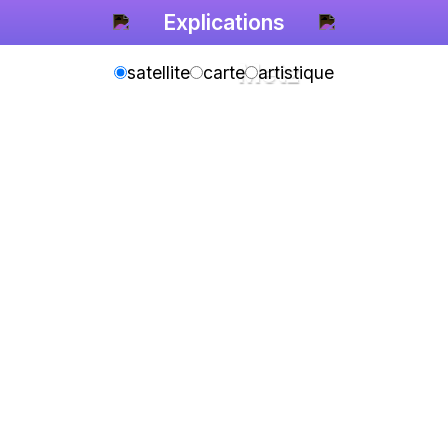
Explications
Metz
satellite
carte
artistique